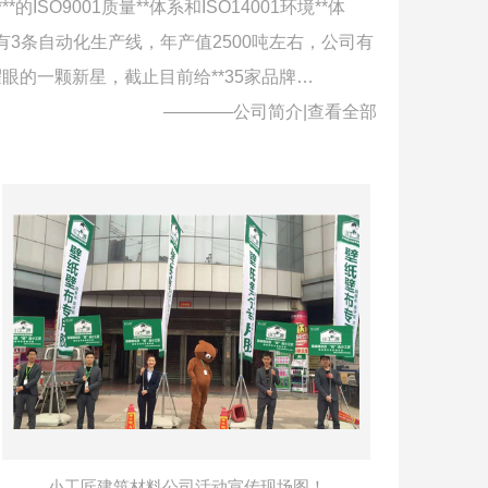
9001质量**体系和ISO14001环境**体
3条自动化生产线，年产值2500吨左右，公司有
的一颗新星，截止目前给**35家品牌…
————公司简介|
查看全部
小工匠建筑材料公司活动宣传现场图！